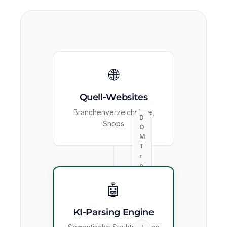
🌐
Quell-Websites
Branchenverzeichnisse,
D
Shops
O
M
T
r
e
e
🤖
KI-Parsing Engine