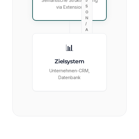
Semantische Strukturierung
J
S
via Extension
O
N
/
A
P
I
📊
Zielsystem
Unternehmen-CRM,
Datenbank