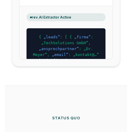
rev.AI Extractor Active
{
„leads“
: [ {
„firma“
:
„TechSolutions GmbH“
,
„ansprechpartner“
:
„Dr.
Meyer“
,
„email“
:
„kontakt@…“
}, {
„firma“
:
„Innovate
Logistik“
,
„ansprechpartner“
:
„L.
Bauer“
,
„email“
:
„info@…“
}
] }
STATUS QUO